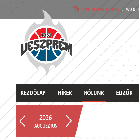
KÖVETKEZŐ MÉRKŐZÉS:
- / 1970. 01.
VESZPRÉMI
KOSÁRLABD
KEZDŐLAP
HÍREK
RÓLUNK
EDZŐK
2026
AUGUSZTUS