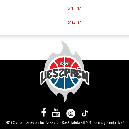
2015_16
2014_15
2019 © veszpremkosar.hu -
Veszprém Kosárlabda Kft
// Minden jog fenntartva!