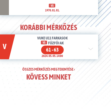
VS
1970. 01. 01.
KORÁBBI MÉRKŐZÉS
VUKE U11 FARKASOK
VS
FŰZFŐI AK
V
61 - 63
2024. 05. 05. 14:00
ÖSSZES MÉRKŐZÉS MEGTEKINTÉSE ›
KÖVESS MINKET