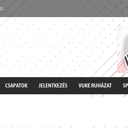
 01.
 UTÁNPÓTLÁS
A EGYESÜLET
CSAPATOK
JELENTKEZÉS
VUKE RUHÁZAT
S