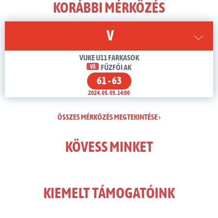
KORÁBBI MÉRKŐZÉS
V
VUKE U11 FARKASOK
VS
FŰZFŐI AK
61 - 63
2024. 05. 05. 14:00
ÖSSZES MÉRKŐZÉS MEGTEKINTÉSE ›
KÖVESS MINKET
KIEMELT TÁMOGATÓINK