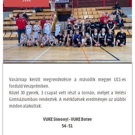
3 éve
Vasárnap került megrendezésre a második megyei U11-es
forduló Veszprémben.
Közel 30 gyerek, 3 csapat vett részt a tornán, melyet a Vetési
Gimnáziumban rendeztek. A mérkőzések eredményei az alábbi
módon alakultak:
VUKE Simonyi - VUKE Botev
54 - 51