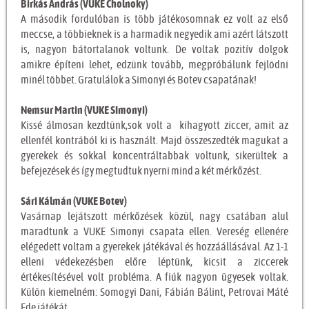
Birkás András (VUKE Cholnoky)
A második fordulóban is több játékosomnak ez volt az első
meccse, a többieknek is a harmadik negyedik ami azért látszott
is, nagyon bátortalanok voltunk. De voltak pozitív dolgok
amikre építeni lehet, edzünk tovább, megpróbálunk fejlödni
minél többet. Gratulálok a Simonyi és Botev csapatának!
Nemsur Martin (VUKE SImonyi)
Kissé álmosan kezdtünk,sok volt a kihagyott ziccer, amit az
ellenfél kontrából ki is használt. Majd összeszedték magukat a
gyerekek és sokkal koncentráltabbak voltunk, sikerültek a
befejezések és így megtudtuk nyerni mind a két mérkőzést.
Sári Kálmán (VUKE Botev)
Vasárnap lejátszott mérkőzések közül, nagy csatában alul
maradtunk a VUKE Simonyi csapata ellen. Vereség ellenére
elégedett voltam a gyerekek játékával és hozzáállásával. Az 1-1
elleni védekezésben előre léptünk, kicsit a ziccerek
értékesítésével volt probléma. A fiúk nagyon ügyesek voltak.
Külön kiemelném: Somogyi Dani, Fábián Bálint, Petrovai Máté
Ede játékát.