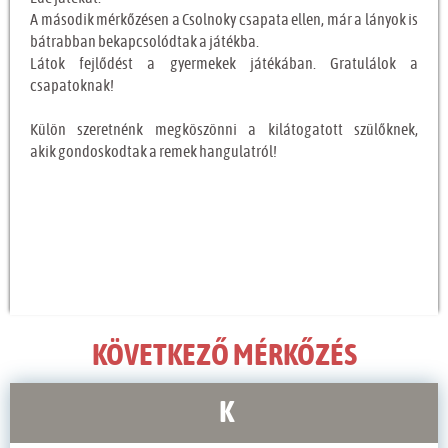
A második mérkőzésen a Csolnoky csapata ellen, már a lányok is
bátrabban bekapcsolódtak a játékba.
Látok fejlődést a gyermekek játékában. Gratulálok a
csapatoknak!
Külön szeretnénk megköszönni a kilátogatott szülőknek,
akik gondoskodtak a remek hangulatról!
KÖVETKEZŐ MÉRKŐZÉS
K