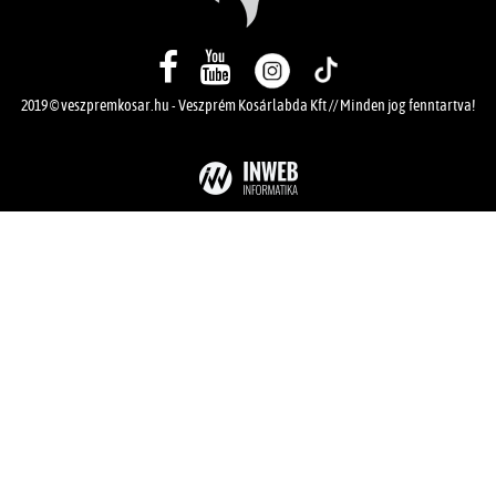
2019 © veszpremkosar.hu -
Veszprém Kosárlabda Kft
// Minden jog fenntartva!