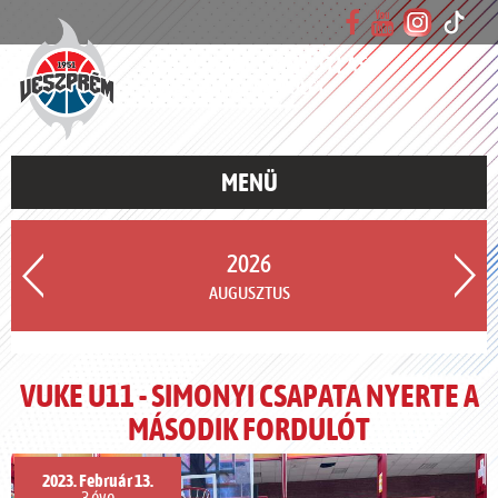
VESZPRÉMI UTÁNPÓTLÁS
KOSÁRLABDA EGYESÜLET
MENÜ
2026
AUGUSZTUS
VUKE U11 - SIMONYI CSAPATA NYERTE A
MÁSODIK FORDULÓT
2023. Február 13.