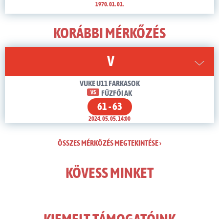
1970. 01. 01.
KORÁBBI MÉRKŐZÉS
V
VUKE U11 FARKASOK
VS
FŰZFŐI AK
61 - 63
2024. 05. 05. 14:00
ÖSSZES MÉRKŐZÉS MEGTEKINTÉSE ›
KÖVESS MINKET