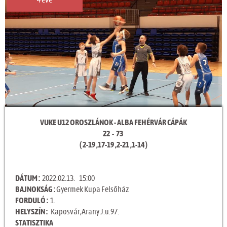
4 éve
VUKE U12 OROSZLÁNOK - ALBA FEHÉRVÁR CÁPÁK
22 - 73
( 2-19 ,17-19 ,2-21 ,1-14 )
DÁTUM :
2022.02.13. 15:00
BAJNOKSÁG :
Gyermek Kupa Felsőház
FORDULÓ :
1.
HELYSZÍN :
Kaposvár,Arany J.u.97.
STATISZTIKA