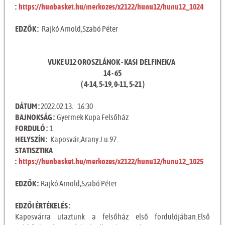
:
https://hunbasket.hu/merkozes/x2122/hunu12/hunu12_1024
EDZŐK :
Rajkó Arnold,Szabó Péter
VUKE U12 OROSZLÁNOK - KASI DELFINEK/A
14 - 65
( 4-14, 5-19, 0-11, 5-21 )
DÁTUM :
2022.02.13. 16:30
BAJNOKSÁG :
Gyermek Kupa Felsőház
FORDULÓ :
1.
HELYSZÍN :
Kaposvár,Arany J.u.97.
STATISZTIKA
:
https://hunbasket.hu/merkozes/x2122/hunu12/hunu12_1025
EDZŐK :
Rajkó Arnold,Szabó Péter
EDZŐI ÉRTÉKELÉS :
Kaposvárra utaztunk a felsőház első fordulójában.Első