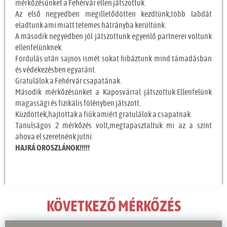
mérkőzésünket a Fehérvár ellen játszottuk.
Az első negyedben megilletődötten kezdtünk,több labdát
eladtunk ami miatt tetemes hátrányba kerültünk.
A második negyedben jól játszottunk egyenlő partnerei voltunk
ellenfelünknek.
Fordulás után sajnos ismét sokat hibáztunk mind támadásban
és védekezésben egyaránt.
Gratulálok a Fehérvár csapatának.
Második mérkőzésünket a Kaposvárral játszottuk.Ellenfelünk
magassági és fizikális fölényben játszott.
Küzdöttek,hajtottak a fiúk amiért gratulálok a csapatnak.
Tanulságos 2 mérkőzés volt,megtapasztaltuk mi az a szint
ahova el szeretnénk jutni.
HAJRÁ OROSZLÁNOK!!!!!
KÖVETKEZŐ MÉRKŐZÉS