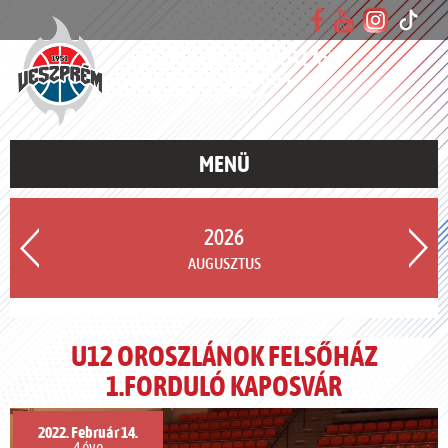
VESZPRÉMI UTÁNPÓTLÁS
KOSÁRLABDA EGYESÜLET
MENÜ
2026
AUGUSZTUS
U12 OROSZLÁNOK FELSŐHÁZ
1.FORDULÓ KAPOSVÁR
2022. Február 14.